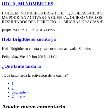
HOLA, MI NOMBRE ES
HOLA, MI NOMBRE ES BRIGITTHE.. QUISIERA SABER SI
ME PODRIAN ACTIVAR LA CUENTA.. QUIERO VER LOS
RESULTADOS DEL EJERCICIO 11.. MUCHAS GRACIAS :D
jsequeiros
Lun, 6 Jun 2016 - 08:55
Hola Brigitthe su cuenta ya
Hola Brigitthe su cuenta ya se encuentra activada. Saludos.
Felipe diaz
Vie, 10 Jun 2016 - 11:01
¿Qué tanto tarda la
¿Qué tanto tarda la activación de la cuenta?
Página
1
Página
2
Paginación
Siguiente
Siguiente >
página
Última
Último »
página
Añadir nuevo comentario