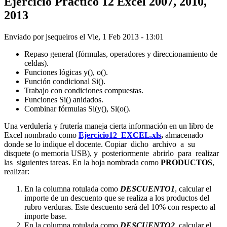
Ejercicio Práctico 12 Excel 2007, 2010,
2013
Enviado por
jsequeiros
el
Vie, 1 Feb 2013 - 13:01
Repaso general (fórmulas, operadores y direccionamiento de
celdas).
Funciones lógicas y(), o().
Función condicional Si().
Trabajo con condiciones compuestas.
Funciones Si() anidados.
Combinar fórmulas Si(y(), Si(o().
Una verdulería y frutería maneja cierta información en un libro de
Excel nombrado como
Ejercicio12_EXCEL.xls
,
almacenado
donde se lo indique el docente. Copiar dicho archivo a su
disquete (o memoria USB), y posteriormente abrirlo para realizar
las siguientes tareas. En la hoja nombrada como
PRODUCTOS
,
realizar:
En la columna rotulada como
DESCUENTO1
, calcular el
importe de un descuento que se realiza a los productos del
rubro verduras. Este descuento será del 10% con respecto al
importe base.
En la columna rotulada como
DESCUENTO2
, calcular el