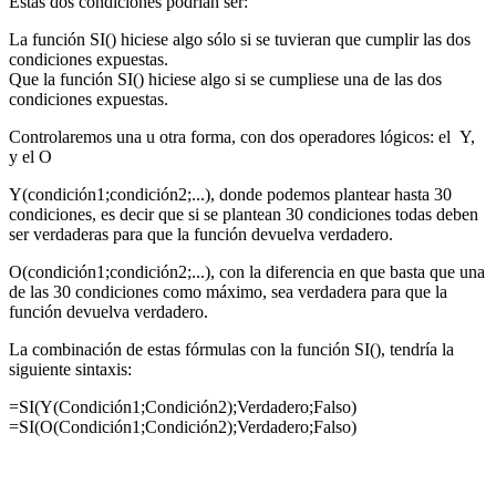
Estas dos condiciones podrían ser:
La función SI() hiciese algo sólo si se tuvieran que cumplir las dos
condiciones expuestas.
Que la función SI() hiciese algo si se cumpliese una de las dos
condiciones expuestas.
Controlaremos una u otra forma, con dos operadores lógicos: el Y,
y el O
Y(condición1;condición2;...), donde podemos plantear hasta 30
condiciones, es decir que si se plantean 30 condiciones todas deben
ser verdaderas para que la función devuelva verdadero.
O(condición1;condición2;...), con la diferencia en que basta que una
de las 30 condiciones como máximo, sea verdadera para que la
función devuelva verdadero.
La combinación de estas fórmulas con la función SI(), tendría la
siguiente sintaxis:
=SI(Y(Condición1;Condición2);Verdadero;Falso)
=SI(O(Condición1;Condición2);Verdadero;Falso)