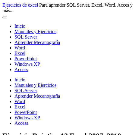
Pasar
Ejercicios de excel
Para aprender SQL Server, Excel, Word, Acces y
al
más...
contenido
principal
Inicio
Manuales y Ejercicios
SQL Server
Aprender Mecanografía
Word
Excel
PowerPoint
Windows XP
Access
Inicio
Manuales y Ejercicios
SQL Server
Aprender Mecanografía
Word
Excel
PowerPoint
Windows XP
Access