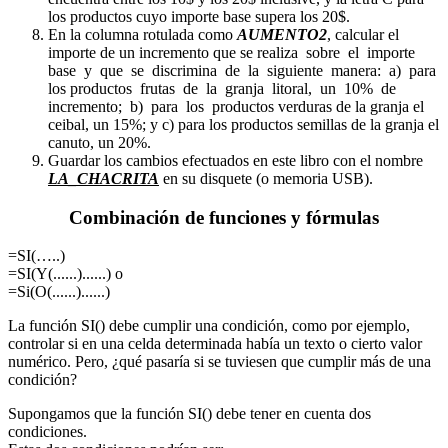
los productos cuyo importe base supera los 20$.
En la columna rotulada como
AUMENTO2
, calcular el
importe de un incremento que se realiza sobre el importe
base y que se discrimina de la siguiente manera: a) para
los productos frutas de la granja litoral, un 10% de
incremento; b) para los productos verduras de la granja el
ceibal, un 15%; y c) para los productos semillas de la granja el
canuto, un 20%.
Guardar los cambios efectuados en este libro con el nombre
LA_CHACRITA
en su disquete (o memoria USB).
Combinación de funciones y fórmulas
=SI(…..)
=SI(Y(......)......) o
=Si(O(......)......)
La función SI() debe cumplir una condición, como por ejemplo,
controlar si en una celda determinada había un texto o cierto valor
numérico. Pero, ¿qué pasaría si se tuviesen que cumplir más de una
condición?
Supongamos que la función SI() debe tener en cuenta dos
condiciones.