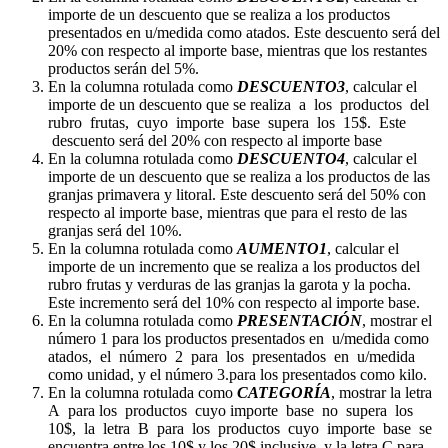
importe de un descuento que se realiza a los productos
presentados en u/medida como atados. Este descuento será del
20% con respecto al importe base, mientras que los restantes
productos serán del 5%.
En la columna rotulada como
DESCUENTO3
, calcular el
importe de un descuento que se realiza a los productos del
rubro frutas, cuyo importe base supera los 15$. Este
descuento será del 20% con respecto al importe base
En la columna rotulada como
DESCUENTO4
, calcular el
importe de un descuento que se realiza a los productos de las
granjas primavera y litoral. Este descuento será del 50% con
respecto al importe base, mientras que para el resto de las
granjas será del 10%.
En la columna rotulada como
AUMENTO1
, calcular el
importe de un incremento que se realiza a los productos del
rubro frutas y verduras de las granjas la garota y la pocha.
Este incremento será del 10% con respecto al importe base.
En la columna rotulada como
PRESENTACIÓN
, mostrar el
número 1 para los productos presentados en u/medida como
atados, el número 2 para los presentados en u/medida
como unidad, y el número 3.para los presentados como kilo.
En la columna rotulada como
CATEGORÍA
, mostrar la letra
A para los productos cuyo importe base no supera los
10$, la letra B para los productos cuyo importe base se
encuentra entre los 10$ y los 20$ inclusive, y la letra C para