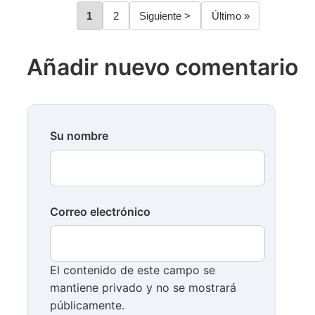
Página
1
Página
2
Siguiente
Siguiente >
Última
Último »
Paginación
página
página
Añadir nuevo comentario
Su nombre
Correo electrónico
El contenido de este campo se
mantiene privado y no se mostrará
públicamente.