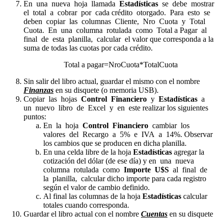
En una nueva hoja llamada
Estadísticas
se debe mostrar
el total a cobrar por cada crédito otorgado. Para esto se
deben copiar las columnas Cliente, Nro Cuota y Total
Cuota. En una columna rotulada como Total a Pagar al
final de esta planilla, calcular el valor que corresponda a la
suma de todas las cuotas por cada crédito.
Total a pagar=NroCuota*TotalCuota
Sin salir del libro actual, guardar el mismo con el nombre
Finanzas
en su disquete (o memoria USB).
Copiar las hojas
Control Financiero
y
Estadísticas
a
un nuevo libro de Excel y en este realizar los siguientes
puntos:
En la hoja
Control Financiero
cambiar los
valores del Recargo a 5% e IVA a 14%. Observar
los cambios que se producen en dicha planilla.
En una celda libre de la hoja
Estadísticas
agregar la
cotización del dólar (de ese día) y en una nueva
columna rotulada como
Importe U$S
al final de
la planilla, calcular dicho importe para cada registro
según el valor de cambio definido.
Al final las columnas de la hoja
Estadísticas
calcular
totales cuando corresponda.
Guardar el libro actual con el nombre
Cuentas
en su disquete