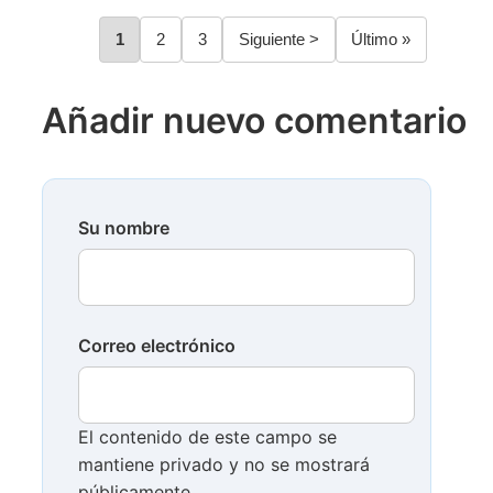
Página
1
Página
2
Página
3
Siguiente
Siguiente >
Última
Último »
Paginación
página
página
Añadir nuevo comentario
Su nombre
Correo electrónico
El contenido de este campo se
mantiene privado y no se mostrará
públicamente.